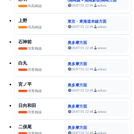
(高崎線＋湘南新宿)高崎方面
26/07/31 22:49
tsrknic
JR高崎線
上野
東京・東海道本線方面
26/07/31 22:49
tsrknic
JR高崎線
石神前
奥多摩方面
26/07/31 22:48
tsrknic
JR青梅線
白丸
奥多摩方面
26/07/31 22:48
tsrknic
JR青梅線
宮ノ平
奥多摩方面
26/07/31 22:48
tsrknic
JR青梅線
日向和田
奥多摩方面
26/07/31 22:48
tsrknic
JR青梅線
二俣尾
奥多摩方面
26/07/31 22:48
tsrknic
JR青梅線