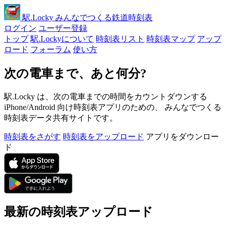
駅
.Locky
みんなでつくる鉄道時刻表
ログイン
ユーザー登録
トップ
駅.Lockyについて
時刻表リスト
時刻表マップ
アップ
ロード
フォーラム
使い方
次の電車まで、あと何分?
駅.Locky は、次の電車までの時間をカウントダウンする
iPhone/Android 向け時刻表アプリのための、 みんなでつくる
時刻表データ共有サイトです。
時刻表をさがす
時刻表をアップロード
アプリをダウンロー
ド
最新の時刻表アップロード