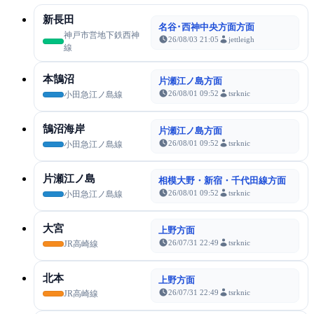
新長田
名谷･西神中央方面方面
神戸市営地下鉄西神
26/08/03 21:05
jettleigh
線
本鵠沼
片瀬江ノ島方面
26/08/01 09:52
tsrknic
小田急江ノ島線
鵠沼海岸
片瀬江ノ島方面
26/08/01 09:52
tsrknic
小田急江ノ島線
片瀬江ノ島
相模大野・新宿・千代田線方面
26/08/01 09:52
tsrknic
小田急江ノ島線
大宮
上野方面
26/07/31 22:49
tsrknic
JR高崎線
北本
上野方面
26/07/31 22:49
tsrknic
JR高崎線