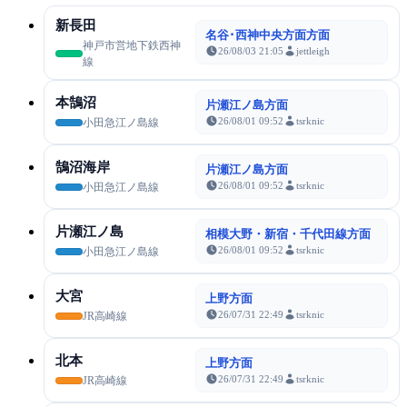
新長田
名谷･西神中央方面方面
神戸市営地下鉄西神
26/08/03 21:05
jettleigh
線
本鵠沼
片瀬江ノ島方面
26/08/01 09:52
tsrknic
小田急江ノ島線
鵠沼海岸
片瀬江ノ島方面
26/08/01 09:52
tsrknic
小田急江ノ島線
片瀬江ノ島
相模大野・新宿・千代田線方面
26/08/01 09:52
tsrknic
小田急江ノ島線
大宮
上野方面
26/07/31 22:49
tsrknic
JR高崎線
北本
上野方面
26/07/31 22:49
tsrknic
JR高崎線