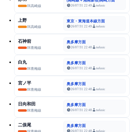
(高崎線＋湘南新宿)高崎方面
26/07/31 22:49
tsrknic
JR高崎線
上野
東京・東海道本線方面
26/07/31 22:49
tsrknic
JR高崎線
石神前
奥多摩方面
26/07/31 22:48
tsrknic
JR青梅線
白丸
奥多摩方面
26/07/31 22:48
tsrknic
JR青梅線
宮ノ平
奥多摩方面
26/07/31 22:48
tsrknic
JR青梅線
日向和田
奥多摩方面
26/07/31 22:48
tsrknic
JR青梅線
二俣尾
奥多摩方面
26/07/31 22:48
tsrknic
JR青梅線