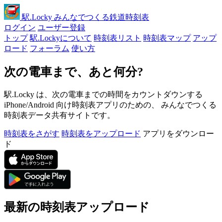
駅
.Locky
みんなでつくる鉄道時刻表
ログイン
ユーザー登録
トップ
駅.Lockyについて
時刻表リスト
時刻表マップ
アップ
ロード
フォーラム
使い方
次の電車まで、あと何分?
駅.Locky は、次の電車までの時間をカウントダウンする
iPhone/Android 向け時刻表アプリのための、 みんなでつくる
時刻表データ共有サイトです。
時刻表をさがす
時刻表をアップロード
アプリをダウンロー
ド
最新の時刻表アップロード