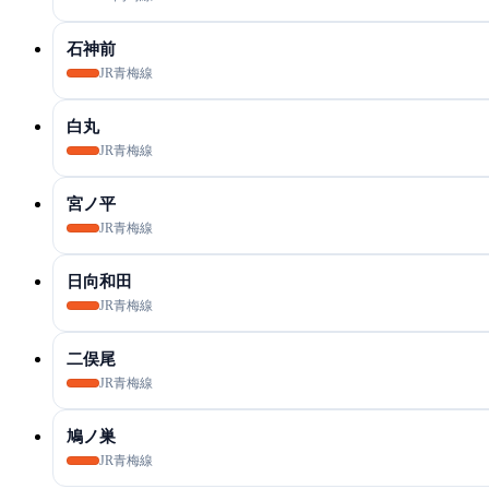
石神前
JR青梅線
白丸
JR青梅線
宮ノ平
JR青梅線
日向和田
JR青梅線
二俣尾
JR青梅線
鳩ノ巣
JR青梅線