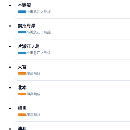
本鵠沼
小田急江ノ島線
鵠沼海岸
小田急江ノ島線
片瀬江ノ島
小田急江ノ島線
大宮
JR高崎線
北本
JR高崎線
桶川
JR高崎線
浦和