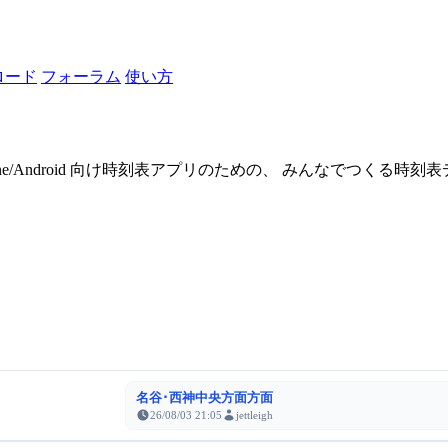
ロード
フォーラム
使い方
one/Android 向け時刻表アプリのための、 みんなでつくる時
名谷･西神中央方面方面
26/08/03 21:05
jettleigh