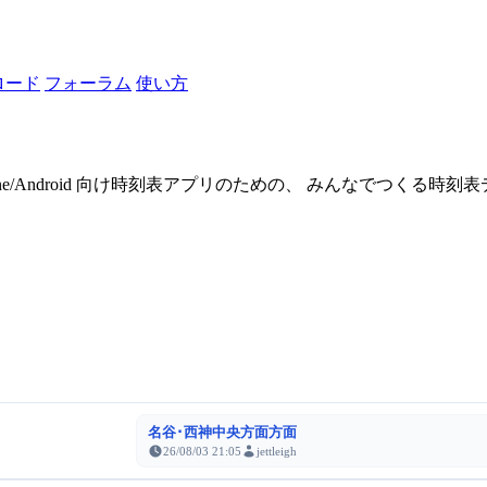
ロード
フォーラム
使い方
one/Android 向け時刻表アプリのための、 みんなでつくる時
名谷･西神中央方面方面
26/08/03 21:05
jettleigh