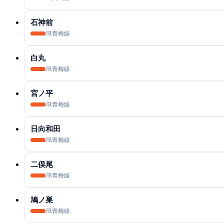
石神前
JR青梅線
白丸
JR青梅線
宮ノ平
JR青梅線
日向和田
JR青梅線
二俣尾
JR青梅線
鳩ノ巣
JR青梅線