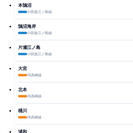
本鵠沼
小田急江ノ島線
鵠沼海岸
小田急江ノ島線
片瀬江ノ島
小田急江ノ島線
大宮
JR高崎線
北本
JR高崎線
桶川
JR高崎線
浦和