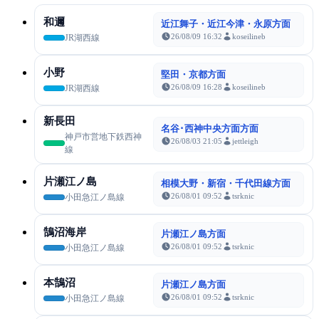
和邇
近江舞子・近江今津・永原方面
26/08/09 16:32
koseilineb
JR湖西線
小野
堅田・京都方面
26/08/09 16:28
koseilineb
JR湖西線
新長田
名谷･西神中央方面方面
神戸市営地下鉄西神
26/08/03 21:05
jettleigh
線
片瀬江ノ島
相模大野・新宿・千代田線方面
26/08/01 09:52
tsrknic
小田急江ノ島線
鵠沼海岸
片瀬江ノ島方面
26/08/01 09:52
tsrknic
小田急江ノ島線
本鵠沼
片瀬江ノ島方面
26/08/01 09:52
tsrknic
小田急江ノ島線