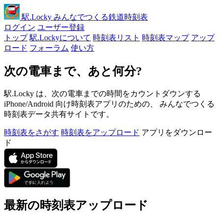
駅
.Locky
みんなでつくる鉄道時刻表
ログイン
ユーザー登録
トップ
駅.Lockyについて
時刻表リスト
時刻表マップ
アップ
ロード
フォーラム
使い方
次の電車まで、あと何分?
駅.Locky は、次の電車までの時間をカウントダウンする
iPhone/Android 向け時刻表アプリのための、 みんなでつくる
時刻表データ共有サイトです。
時刻表をさがす
時刻表をアップロード
アプリをダウンロー
ド
最新の時刻表アップロード