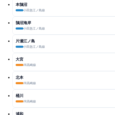
本鵠沼
小田急江ノ島線
鵠沼海岸
小田急江ノ島線
片瀬江ノ島
小田急江ノ島線
大宮
JR高崎線
北本
JR高崎線
桶川
JR高崎線
浦和