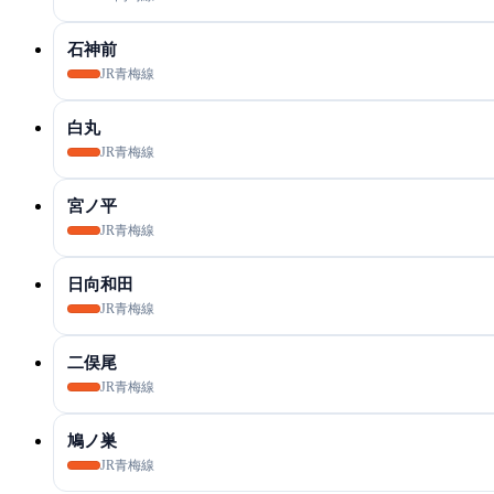
石神前
JR青梅線
白丸
JR青梅線
宮ノ平
JR青梅線
日向和田
JR青梅線
二俣尾
JR青梅線
鳩ノ巣
JR青梅線