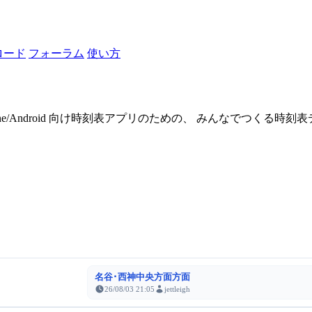
ロード
フォーラム
使い方
one/Android 向け時刻表アプリのための、 みんなでつくる時
名谷･西神中央方面方面
26/08/03 21:05
jettleigh