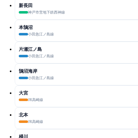
新長田
神戸市営地下鉄西神線
本鵠沼
小田急江ノ島線
片瀬江ノ島
小田急江ノ島線
鵠沼海岸
小田急江ノ島線
大宮
JR高崎線
北本
JR高崎線
桶川