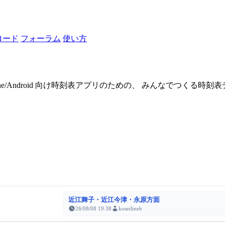
ロード
フォーラム
使い方
one/Android 向け時刻表アプリのための、 みんなでつくる時
近江舞子・近江今津・永原方面
26/08/08 19:38
koseilineb