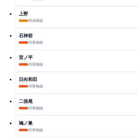
上野
JR高崎線
石神前
JR青梅線
宮ノ平
JR青梅線
日向和田
JR青梅線
二俣尾
JR青梅線
鳩ノ巣
JR青梅線