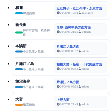
和邇
近江舞子・近江今津・永原方面
26/08/08 19:38
koseilineb
JR湖西線
新長田
名谷･西神中央方面方面
神戸市営地下鉄西神
26/08/03 21:05
jettleigh
線
本鵠沼
片瀬江ノ島方面
26/08/01 09:52
tsrknic
小田急江ノ島線
片瀬江ノ島
相模大野・新宿・千代田線方面
26/08/01 09:52
tsrknic
小田急江ノ島線
鵠沼海岸
片瀬江ノ島方面
26/08/01 09:52
tsrknic
小田急江ノ島線
大宮
上野方面
26/07/31 22:49
tsrknic
JR高崎線