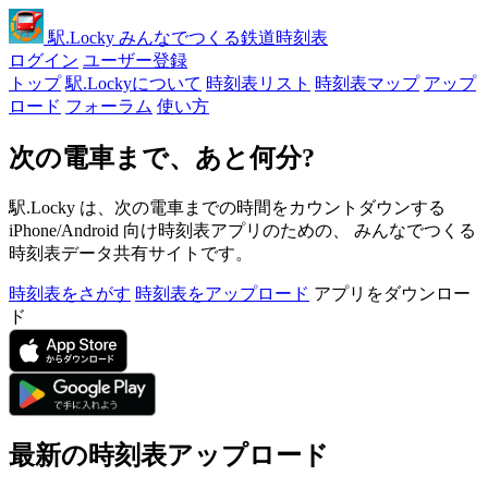
駅
.Locky
みんなでつくる鉄道時刻表
ログイン
ユーザー登録
トップ
駅.Lockyについて
時刻表リスト
時刻表マップ
アップ
ロード
フォーラム
使い方
次の電車まで、あと何分?
駅.Locky は、次の電車までの時間をカウントダウンする
iPhone/Android 向け時刻表アプリのための、 みんなでつくる
時刻表データ共有サイトです。
時刻表をさがす
時刻表をアップロード
アプリをダウンロー
ド
最新の時刻表アップロード