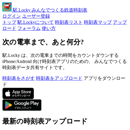
駅
.Locky
みんなでつくる鉄道時刻表
ログイン
ユーザー登録
トップ
駅.Lockyについて
時刻表リスト
時刻表マップ
アップ
ロード
フォーラム
使い方
次の電車まで、あと何分?
駅.Locky は、次の電車までの時間をカウントダウンする
iPhone/Android 向け時刻表アプリのための、 みんなでつくる
時刻表データ共有サイトです。
時刻表をさがす
時刻表をアップロード
アプリをダウンロー
ド
最新の時刻表アップロード