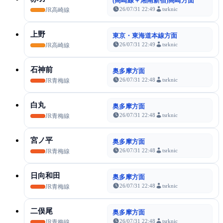
(高崎線＋湘南新宿)高崎方面
26/07/31 22:49
tsrknic
JR高崎線
上野
東京・東海道本線方面
26/07/31 22:49
tsrknic
JR高崎線
石神前
奥多摩方面
26/07/31 22:48
tsrknic
JR青梅線
白丸
奥多摩方面
26/07/31 22:48
tsrknic
JR青梅線
宮ノ平
奥多摩方面
26/07/31 22:48
tsrknic
JR青梅線
日向和田
奥多摩方面
26/07/31 22:48
tsrknic
JR青梅線
二俣尾
奥多摩方面
26/07/31 22:48
tsrknic
JR青梅線