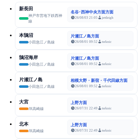
新長田
名谷･西神中央方面方面
神戸市営地下鉄西神
26/08/03 21:05
jettleigh
線
本鵠沼
片瀬江ノ島方面
26/08/01 09:52
tsrknic
小田急江ノ島線
鵠沼海岸
片瀬江ノ島方面
26/08/01 09:52
tsrknic
小田急江ノ島線
片瀬江ノ島
相模大野・新宿・千代田線方面
26/08/01 09:52
tsrknic
小田急江ノ島線
大宮
上野方面
26/07/31 22:49
tsrknic
JR高崎線
北本
上野方面
26/07/31 22:49
tsrknic
JR高崎線