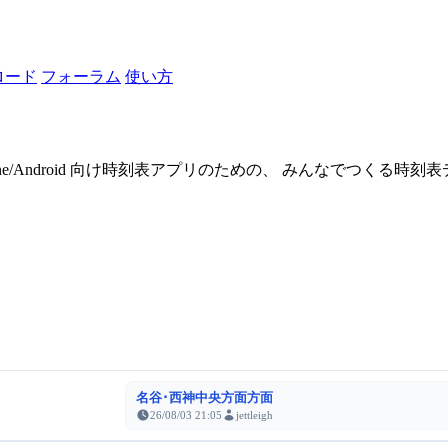
ロード
フォーラム
使い方
one/Android 向け時刻表アプリのための、 みんなでつくる時
名谷･西神中央方面方面
26/08/03 21:05
jettleigh