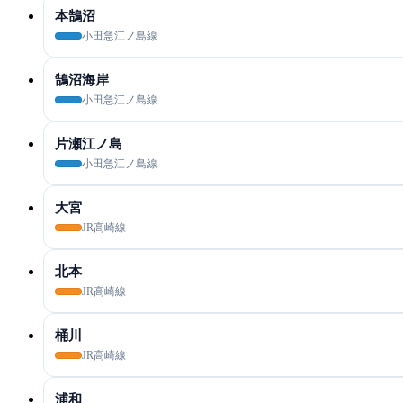
本鵠沼
小田急江ノ島線
鵠沼海岸
小田急江ノ島線
片瀬江ノ島
小田急江ノ島線
大宮
JR高崎線
北本
JR高崎線
桶川
JR高崎線
浦和