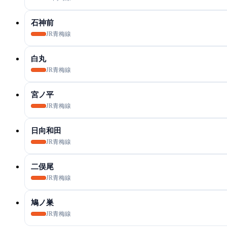
石神前
JR青梅線
白丸
JR青梅線
宮ノ平
JR青梅線
日向和田
JR青梅線
二俣尾
JR青梅線
鳩ノ巣
JR青梅線