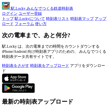
駅
.Locky
みんなでつくる鉄道時刻表
ログイン
ユーザー登録
トップ
駅.Lockyについて
時刻表リスト
時刻表マップ
アップ
ロード
フォーラム
使い方
次の電車まで、あと何分?
駅.Locky は、次の電車までの時間をカウントダウンする
iPhone/Android 向け時刻表アプリのための、 みんなでつくる
時刻表データ共有サイトです。
時刻表をさがす
時刻表をアップロード
アプリをダウンロー
ド
最新の時刻表アップロード