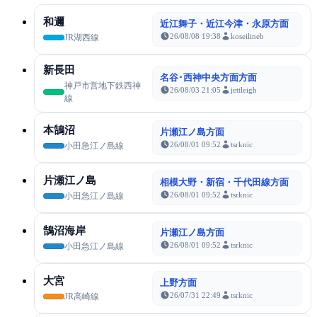
和邇
近江舞子・近江今津・永原方面
26/08/08 19:38
koseilineb
JR湖西線
新長田
名谷･西神中央方面方面
神戸市営地下鉄西神
26/08/03 21:05
jettleigh
線
本鵠沼
片瀬江ノ島方面
26/08/01 09:52
tsrknic
小田急江ノ島線
片瀬江ノ島
相模大野・新宿・千代田線方面
26/08/01 09:52
tsrknic
小田急江ノ島線
鵠沼海岸
片瀬江ノ島方面
26/08/01 09:52
tsrknic
小田急江ノ島線
大宮
上野方面
26/07/31 22:49
tsrknic
JR高崎線