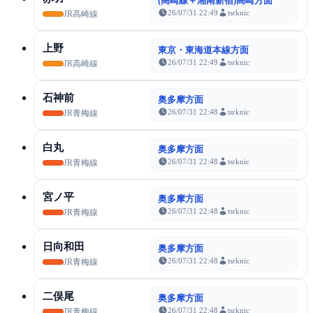
(高崎線＋湘南新宿)高崎方面
26/07/31 22:49
tsrknic
JR高崎線
上野
東京・東海道本線方面
26/07/31 22:49
tsrknic
JR高崎線
石神前
奥多摩方面
26/07/31 22:48
tsrknic
JR青梅線
白丸
奥多摩方面
26/07/31 22:48
tsrknic
JR青梅線
宮ノ平
奥多摩方面
26/07/31 22:48
tsrknic
JR青梅線
日向和田
奥多摩方面
26/07/31 22:48
tsrknic
JR青梅線
二俣尾
奥多摩方面
26/07/31 22:48
tsrknic
JR青梅線