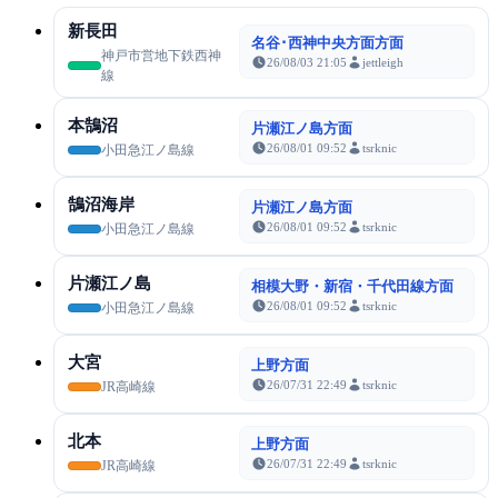
新長田
名谷･西神中央方面方面
神戸市営地下鉄西神
26/08/03 21:05
jettleigh
線
本鵠沼
片瀬江ノ島方面
26/08/01 09:52
tsrknic
小田急江ノ島線
鵠沼海岸
片瀬江ノ島方面
26/08/01 09:52
tsrknic
小田急江ノ島線
片瀬江ノ島
相模大野・新宿・千代田線方面
26/08/01 09:52
tsrknic
小田急江ノ島線
大宮
上野方面
26/07/31 22:49
tsrknic
JR高崎線
北本
上野方面
26/07/31 22:49
tsrknic
JR高崎線