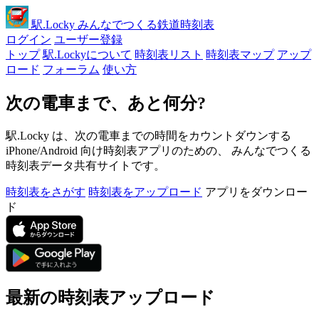
駅
.Locky
みんなでつくる鉄道時刻表
ログイン
ユーザー登録
トップ
駅.Lockyについて
時刻表リスト
時刻表マップ
アップ
ロード
フォーラム
使い方
次の電車まで、あと何分?
駅.Locky は、次の電車までの時間をカウントダウンする
iPhone/Android 向け時刻表アプリのための、 みんなでつくる
時刻表データ共有サイトです。
時刻表をさがす
時刻表をアップロード
アプリをダウンロー
ド
最新の時刻表アップロード