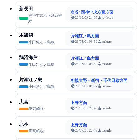
新長田
名谷･西神中央方面方面
神戸市営地下鉄西神
26/08/03 21:05
jettleigh
線
本鵠沼
片瀬江ノ島方面
26/08/01 09:52
tsrknic
小田急江ノ島線
鵠沼海岸
片瀬江ノ島方面
26/08/01 09:52
tsrknic
小田急江ノ島線
片瀬江ノ島
相模大野・新宿・千代田線方面
26/08/01 09:52
tsrknic
小田急江ノ島線
大宮
上野方面
26/07/31 22:49
tsrknic
JR高崎線
北本
上野方面
26/07/31 22:49
tsrknic
JR高崎線