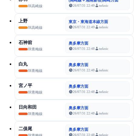
(高崎線＋湘南新宿)高崎方面
26/07/31 22:49
tsrknic
JR高崎線
上野
東京・東海道本線方面
26/07/31 22:49
tsrknic
JR高崎線
石神前
奥多摩方面
26/07/31 22:48
tsrknic
JR青梅線
白丸
奥多摩方面
26/07/31 22:48
tsrknic
JR青梅線
宮ノ平
奥多摩方面
26/07/31 22:48
tsrknic
JR青梅線
日向和田
奥多摩方面
26/07/31 22:48
tsrknic
JR青梅線
二俣尾
奥多摩方面
26/07/31 22:48
tsrknic
JR青梅線