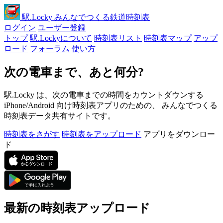
駅
.Locky
みんなでつくる鉄道時刻表
ログイン
ユーザー登録
トップ
駅.Lockyについて
時刻表リスト
時刻表マップ
アップ
ロード
フォーラム
使い方
次の電車まで、あと何分?
駅.Locky は、次の電車までの時間をカウントダウンする
iPhone/Android 向け時刻表アプリのための、 みんなでつくる
時刻表データ共有サイトです。
時刻表をさがす
時刻表をアップロード
アプリをダウンロー
ド
最新の時刻表アップロード