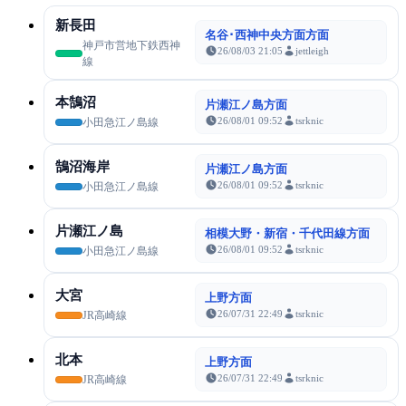
新長田
名谷･西神中央方面方面
神戸市営地下鉄西神
26/08/03 21:05
jettleigh
線
本鵠沼
片瀬江ノ島方面
26/08/01 09:52
tsrknic
小田急江ノ島線
鵠沼海岸
片瀬江ノ島方面
26/08/01 09:52
tsrknic
小田急江ノ島線
片瀬江ノ島
相模大野・新宿・千代田線方面
26/08/01 09:52
tsrknic
小田急江ノ島線
大宮
上野方面
26/07/31 22:49
tsrknic
JR高崎線
北本
上野方面
26/07/31 22:49
tsrknic
JR高崎線