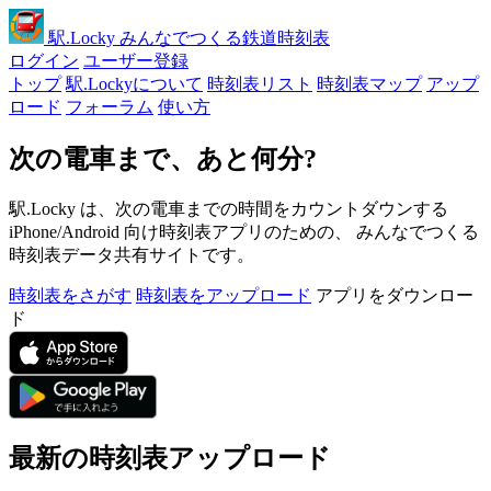
駅
.Locky
みんなでつくる鉄道時刻表
ログイン
ユーザー登録
トップ
駅.Lockyについて
時刻表リスト
時刻表マップ
アップ
ロード
フォーラム
使い方
次の電車まで、あと何分?
駅.Locky は、次の電車までの時間をカウントダウンする
iPhone/Android 向け時刻表アプリのための、 みんなでつくる
時刻表データ共有サイトです。
時刻表をさがす
時刻表をアップロード
アプリをダウンロー
ド
最新の時刻表アップロード