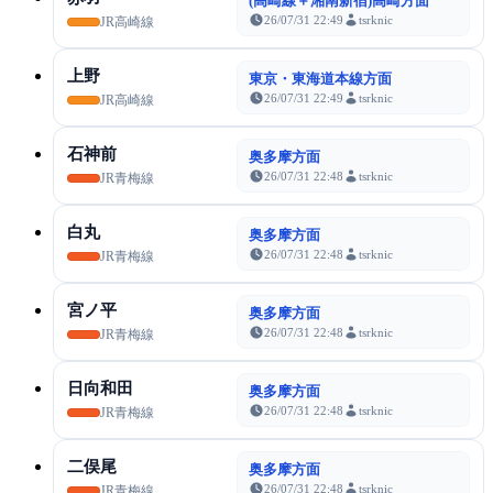
(高崎線＋湘南新宿)高崎方面
26/07/31 22:49
tsrknic
JR高崎線
上野
東京・東海道本線方面
26/07/31 22:49
tsrknic
JR高崎線
石神前
奥多摩方面
26/07/31 22:48
tsrknic
JR青梅線
白丸
奥多摩方面
26/07/31 22:48
tsrknic
JR青梅線
宮ノ平
奥多摩方面
26/07/31 22:48
tsrknic
JR青梅線
日向和田
奥多摩方面
26/07/31 22:48
tsrknic
JR青梅線
二俣尾
奥多摩方面
26/07/31 22:48
tsrknic
JR青梅線