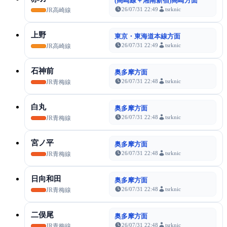
(高崎線＋湘南新宿)高崎方面
26/07/31 22:49
tsrknic
JR高崎線
上野
東京・東海道本線方面
26/07/31 22:49
tsrknic
JR高崎線
石神前
奥多摩方面
26/07/31 22:48
tsrknic
JR青梅線
白丸
奥多摩方面
26/07/31 22:48
tsrknic
JR青梅線
宮ノ平
奥多摩方面
26/07/31 22:48
tsrknic
JR青梅線
日向和田
奥多摩方面
26/07/31 22:48
tsrknic
JR青梅線
二俣尾
奥多摩方面
26/07/31 22:48
tsrknic
JR青梅線