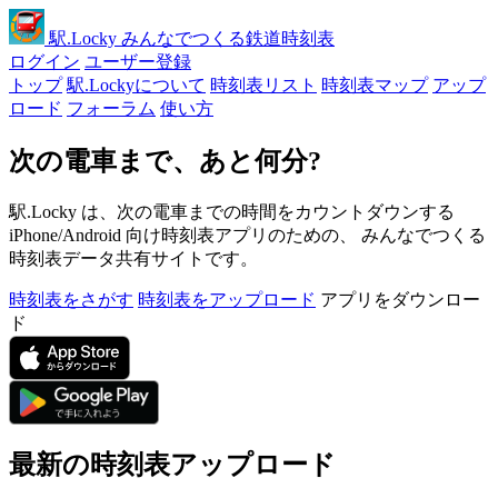
駅
.Locky
みんなでつくる鉄道時刻表
ログイン
ユーザー登録
トップ
駅.Lockyについて
時刻表リスト
時刻表マップ
アップ
ロード
フォーラム
使い方
次の電車まで、あと何分?
駅.Locky は、次の電車までの時間をカウントダウンする
iPhone/Android 向け時刻表アプリのための、 みんなでつくる
時刻表データ共有サイトです。
時刻表をさがす
時刻表をアップロード
アプリをダウンロー
ド
最新の時刻表アップロード