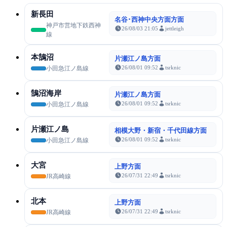
新長田
名谷･西神中央方面方面
神戸市営地下鉄西神
26/08/03 21:05
jettleigh
線
本鵠沼
片瀬江ノ島方面
26/08/01 09:52
tsrknic
小田急江ノ島線
鵠沼海岸
片瀬江ノ島方面
26/08/01 09:52
tsrknic
小田急江ノ島線
片瀬江ノ島
相模大野・新宿・千代田線方面
26/08/01 09:52
tsrknic
小田急江ノ島線
大宮
上野方面
26/07/31 22:49
tsrknic
JR高崎線
北本
上野方面
26/07/31 22:49
tsrknic
JR高崎線