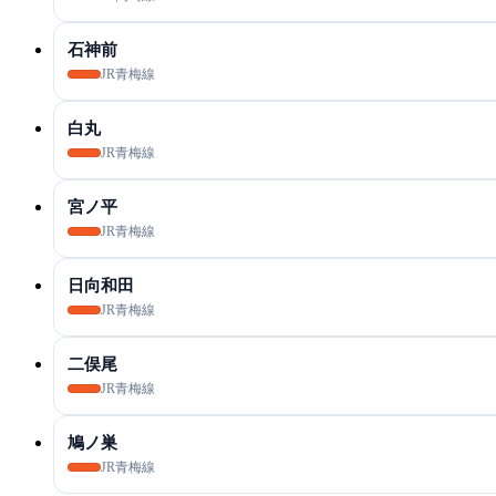
石神前
JR青梅線
白丸
JR青梅線
宮ノ平
JR青梅線
日向和田
JR青梅線
二俣尾
JR青梅線
鳩ノ巣
JR青梅線