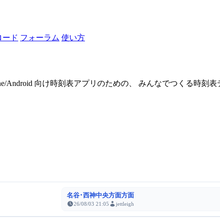
ロード
フォーラム
使い方
one/Android 向け時刻表アプリのための、 みんなでつくる時
名谷･西神中央方面方面
26/08/03 21:05
jettleigh