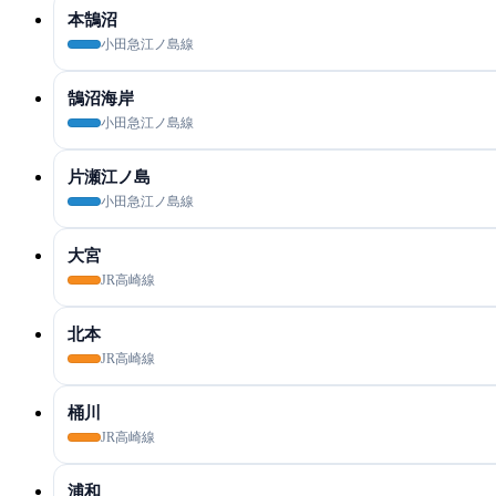
本鵠沼
小田急江ノ島線
鵠沼海岸
小田急江ノ島線
片瀬江ノ島
小田急江ノ島線
大宮
JR高崎線
北本
JR高崎線
桶川
JR高崎線
浦和