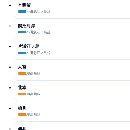
本鵠沼
小田急江ノ島線
鵠沼海岸
小田急江ノ島線
片瀬江ノ島
小田急江ノ島線
大宮
JR高崎線
北本
JR高崎線
桶川
JR高崎線
浦和