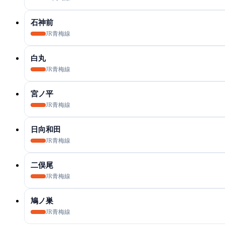
石神前
JR青梅線
白丸
JR青梅線
宮ノ平
JR青梅線
日向和田
JR青梅線
二俣尾
JR青梅線
鳩ノ巣
JR青梅線