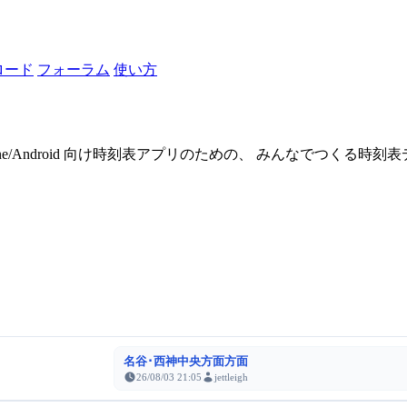
ロード
フォーラム
使い方
one/Android 向け時刻表アプリのための、 みんなでつくる時
名谷･西神中央方面方面
26/08/03 21:05
jettleigh