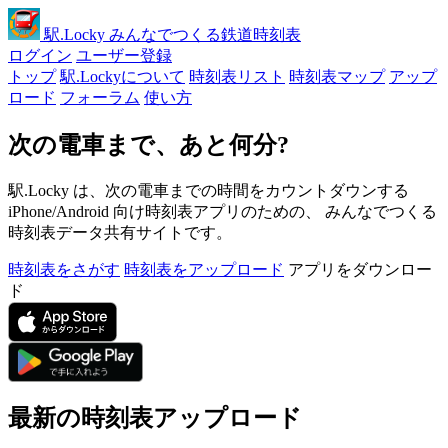
駅
.Locky
みんなでつくる鉄道時刻表
ログイン
ユーザー登録
トップ
駅.Lockyについて
時刻表リスト
時刻表マップ
アップ
ロード
フォーラム
使い方
次の電車まで、あと何分?
駅.Locky は、次の電車までの時間をカウントダウンする
iPhone/Android 向け時刻表アプリのための、 みんなでつくる
時刻表データ共有サイトです。
時刻表をさがす
時刻表をアップロード
アプリをダウンロー
ド
最新の時刻表アップロード