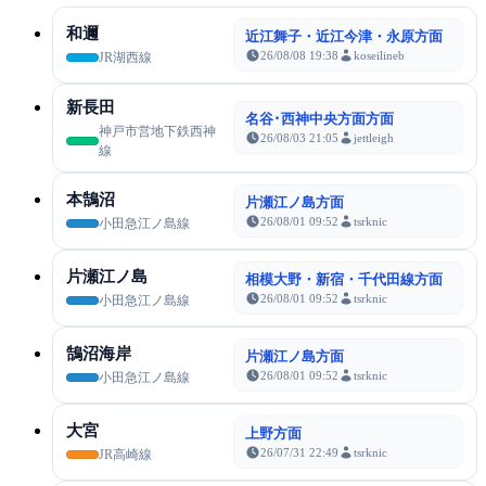
和邇
近江舞子・近江今津・永原方面
26/08/08 19:38
koseilineb
JR湖西線
新長田
名谷･西神中央方面方面
神戸市営地下鉄西神
26/08/03 21:05
jettleigh
線
本鵠沼
片瀬江ノ島方面
26/08/01 09:52
tsrknic
小田急江ノ島線
片瀬江ノ島
相模大野・新宿・千代田線方面
26/08/01 09:52
tsrknic
小田急江ノ島線
鵠沼海岸
片瀬江ノ島方面
26/08/01 09:52
tsrknic
小田急江ノ島線
大宮
上野方面
26/07/31 22:49
tsrknic
JR高崎線