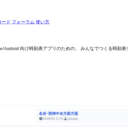
ロード
フォーラム
使い方
one/Android 向け時刻表アプリのための、 みんなでつくる時
名谷･西神中央方面方面
26/08/03 21:05
jettleigh