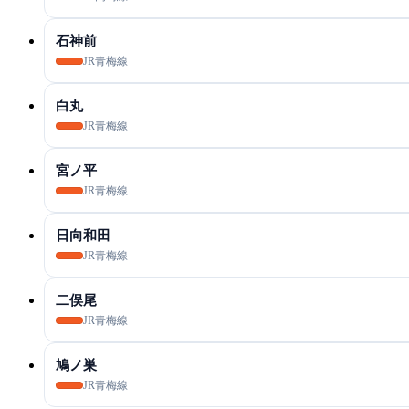
石神前
JR青梅線
白丸
JR青梅線
宮ノ平
JR青梅線
日向和田
JR青梅線
二俣尾
JR青梅線
鳩ノ巣
JR青梅線