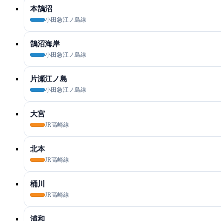
本鵠沼
小田急江ノ島線
鵠沼海岸
小田急江ノ島線
片瀬江ノ島
小田急江ノ島線
大宮
JR高崎線
北本
JR高崎線
桶川
JR高崎線
浦和