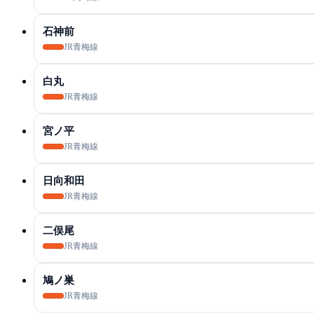
石神前
JR青梅線
白丸
JR青梅線
宮ノ平
JR青梅線
日向和田
JR青梅線
二俣尾
JR青梅線
鳩ノ巣
JR青梅線