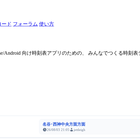
ロード
フォーラム
使い方
one/Android 向け時刻表アプリのための、 みんなでつくる時
名谷･西神中央方面方面
26/08/03 21:05
jettleigh