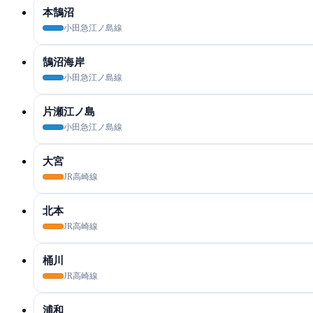
本鵠沼
小田急江ノ島線
鵠沼海岸
小田急江ノ島線
片瀬江ノ島
小田急江ノ島線
大宮
JR高崎線
北本
JR高崎線
桶川
JR高崎線
浦和