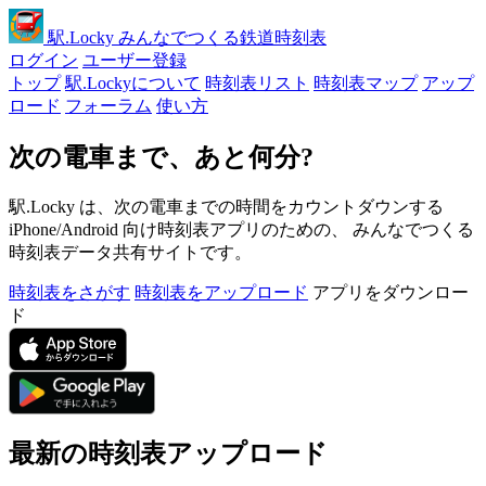
駅
.Locky
みんなでつくる鉄道時刻表
ログイン
ユーザー登録
トップ
駅.Lockyについて
時刻表リスト
時刻表マップ
アップ
ロード
フォーラム
使い方
次の電車まで、あと何分?
駅.Locky は、次の電車までの時間をカウントダウンする
iPhone/Android 向け時刻表アプリのための、 みんなでつくる
時刻表データ共有サイトです。
時刻表をさがす
時刻表をアップロード
アプリをダウンロー
ド
最新の時刻表アップロード