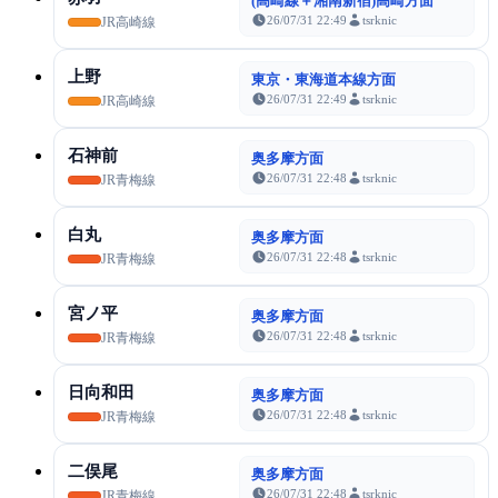
(高崎線＋湘南新宿)高崎方面
26/07/31 22:49
tsrknic
JR高崎線
上野
東京・東海道本線方面
26/07/31 22:49
tsrknic
JR高崎線
石神前
奥多摩方面
26/07/31 22:48
tsrknic
JR青梅線
白丸
奥多摩方面
26/07/31 22:48
tsrknic
JR青梅線
宮ノ平
奥多摩方面
26/07/31 22:48
tsrknic
JR青梅線
日向和田
奥多摩方面
26/07/31 22:48
tsrknic
JR青梅線
二俣尾
奥多摩方面
26/07/31 22:48
tsrknic
JR青梅線