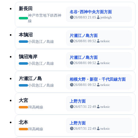
新長田
名谷･西神中央方面方面
神戸市営地下鉄西神
26/08/03 21:05
jettleigh
線
本鵠沼
片瀬江ノ島方面
26/08/01 09:52
tsrknic
小田急江ノ島線
鵠沼海岸
片瀬江ノ島方面
26/08/01 09:52
tsrknic
小田急江ノ島線
片瀬江ノ島
相模大野・新宿・千代田線方面
26/08/01 09:52
tsrknic
小田急江ノ島線
大宮
上野方面
26/07/31 22:49
tsrknic
JR高崎線
北本
上野方面
26/07/31 22:49
tsrknic
JR高崎線