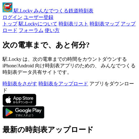
駅
.Locky
みんなでつくる鉄道時刻表
ログイン
ユーザー登録
トップ
駅.Lockyについて
時刻表リスト
時刻表マップ
アップ
ロード
フォーラム
使い方
次の電車まで、あと何分?
駅.Locky は、次の電車までの時間をカウントダウンする
iPhone/Android 向け時刻表アプリのための、 みんなでつくる
時刻表データ共有サイトです。
時刻表をさがす
時刻表をアップロード
アプリをダウンロー
ド
最新の時刻表アップロード