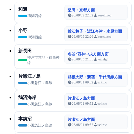
和邇
堅田・京都方面
26/08/09 22:32
koseilineb
JR湖西線
小野
近江舞子・近江今津・永原方面
26/08/09 22:26
koseilineb
JR湖西線
新長田
名谷･西神中央方面方面
神戸市営地下鉄西神
26/08/03 21:05
jettleigh
線
片瀬江ノ島
相模大野・新宿・千代田線方面
26/08/01 09:52
tsrknic
小田急江ノ島線
鵠沼海岸
片瀬江ノ島方面
26/08/01 09:52
tsrknic
小田急江ノ島線
本鵠沼
片瀬江ノ島方面
26/08/01 09:52
tsrknic
小田急江ノ島線