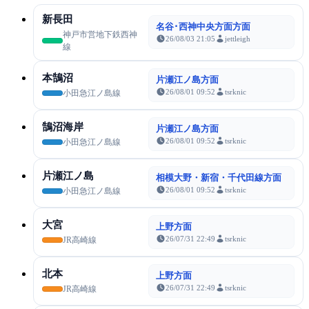
新長田
名谷･西神中央方面方面
神戸市営地下鉄西神
26/08/03 21:05
jettleigh
線
本鵠沼
片瀬江ノ島方面
26/08/01 09:52
tsrknic
小田急江ノ島線
鵠沼海岸
片瀬江ノ島方面
26/08/01 09:52
tsrknic
小田急江ノ島線
片瀬江ノ島
相模大野・新宿・千代田線方面
26/08/01 09:52
tsrknic
小田急江ノ島線
大宮
上野方面
26/07/31 22:49
tsrknic
JR高崎線
北本
上野方面
26/07/31 22:49
tsrknic
JR高崎線