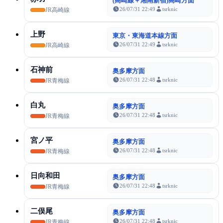
(高崎線＋湘南新宿)高崎方面
26/07/31 22:49
tsrknic
JR高崎線
上野
東京・東海道本線方面
26/07/31 22:49
tsrknic
JR高崎線
石神前
奥多摩方面
26/07/31 22:48
tsrknic
JR青梅線
白丸
奥多摩方面
26/07/31 22:48
tsrknic
JR青梅線
宮ノ平
奥多摩方面
26/07/31 22:48
tsrknic
JR青梅線
日向和田
奥多摩方面
26/07/31 22:48
tsrknic
JR青梅線
二俣尾
奥多摩方面
26/07/31 22:48
tsrknic
JR青梅線