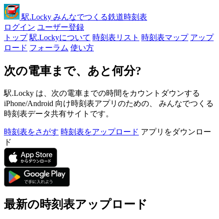
駅
.Locky
みんなでつくる鉄道時刻表
ログイン
ユーザー登録
トップ
駅.Lockyについて
時刻表リスト
時刻表マップ
アップ
ロード
フォーラム
使い方
次の電車まで、あと何分?
駅.Locky は、次の電車までの時間をカウントダウンする
iPhone/Android 向け時刻表アプリのための、 みんなでつくる
時刻表データ共有サイトです。
時刻表をさがす
時刻表をアップロード
アプリをダウンロー
ド
最新の時刻表アップロード