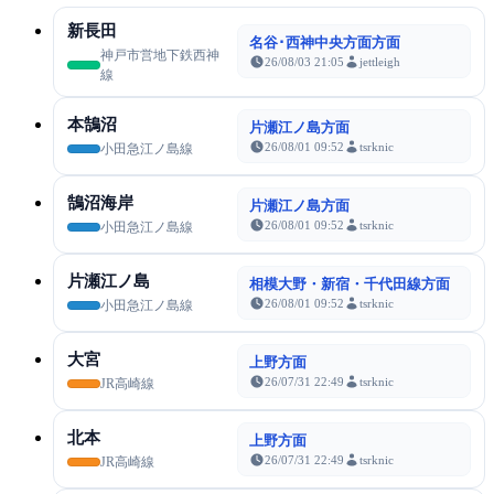
新長田
名谷･西神中央方面方面
神戸市営地下鉄西神
26/08/03 21:05
jettleigh
線
本鵠沼
片瀬江ノ島方面
26/08/01 09:52
tsrknic
小田急江ノ島線
鵠沼海岸
片瀬江ノ島方面
26/08/01 09:52
tsrknic
小田急江ノ島線
片瀬江ノ島
相模大野・新宿・千代田線方面
26/08/01 09:52
tsrknic
小田急江ノ島線
大宮
上野方面
26/07/31 22:49
tsrknic
JR高崎線
北本
上野方面
26/07/31 22:49
tsrknic
JR高崎線