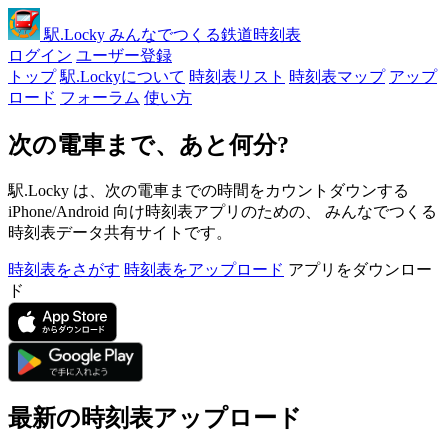
駅
.Locky
みんなでつくる鉄道時刻表
ログイン
ユーザー登録
トップ
駅.Lockyについて
時刻表リスト
時刻表マップ
アップ
ロード
フォーラム
使い方
次の電車まで、あと何分?
駅.Locky は、次の電車までの時間をカウントダウンする
iPhone/Android 向け時刻表アプリのための、 みんなでつくる
時刻表データ共有サイトです。
時刻表をさがす
時刻表をアップロード
アプリをダウンロー
ド
最新の時刻表アップロード