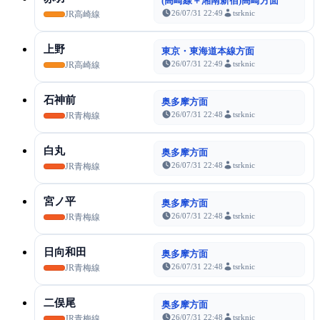
(高崎線＋湘南新宿)高崎方面
26/07/31 22:49
tsrknic
JR高崎線
上野
東京・東海道本線方面
26/07/31 22:49
tsrknic
JR高崎線
石神前
奥多摩方面
26/07/31 22:48
tsrknic
JR青梅線
白丸
奥多摩方面
26/07/31 22:48
tsrknic
JR青梅線
宮ノ平
奥多摩方面
26/07/31 22:48
tsrknic
JR青梅線
日向和田
奥多摩方面
26/07/31 22:48
tsrknic
JR青梅線
二俣尾
奥多摩方面
26/07/31 22:48
tsrknic
JR青梅線