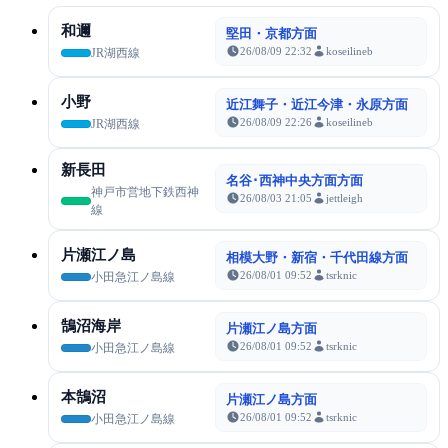
和邇
堅田・京都方面
26/08/09 22:32
koseilineb
JR湖西線
小野
近江舞子・近江今津・永原方面
26/08/09 22:26
koseilineb
JR湖西線
新長田
名谷･西神中央方面方面
神戸市営地下鉄西神
26/08/03 21:05
jettleigh
線
片瀬江ノ島
相模大野・新宿・千代田線方面
26/08/01 09:52
tsrknic
小田急江ノ島線
鵠沼海岸
片瀬江ノ島方面
26/08/01 09:52
tsrknic
小田急江ノ島線
本鵠沼
片瀬江ノ島方面
26/08/01 09:52
tsrknic
小田急江ノ島線