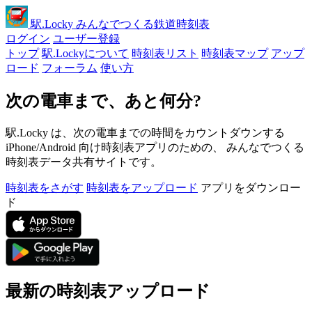
駅
.Locky
みんなでつくる鉄道時刻表
ログイン
ユーザー登録
トップ
駅.Lockyについて
時刻表リスト
時刻表マップ
アップ
ロード
フォーラム
使い方
次の電車まで、あと何分?
駅.Locky は、次の電車までの時間をカウントダウンする
iPhone/Android 向け時刻表アプリのための、 みんなでつくる
時刻表データ共有サイトです。
時刻表をさがす
時刻表をアップロード
アプリをダウンロー
ド
最新の時刻表アップロード