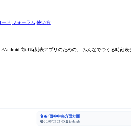
ロード
フォーラム
使い方
one/Android 向け時刻表アプリのための、 みんなでつくる時
名谷･西神中央方面方面
26/08/03 21:05
jettleigh