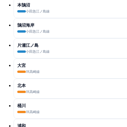
本鵠沼
小田急江ノ島線
鵠沼海岸
小田急江ノ島線
片瀬江ノ島
小田急江ノ島線
大宮
JR高崎線
北本
JR高崎線
桶川
JR高崎線
浦和