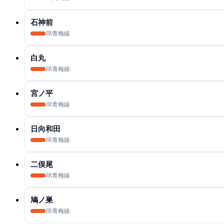
石神前
JR青梅線
白丸
JR青梅線
宮ノ平
JR青梅線
日向和田
JR青梅線
二俣尾
JR青梅線
鳩ノ巣
JR青梅線