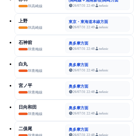
(高崎線＋湘南新宿)高崎方面
26/07/31 22:49
tsrknic
JR高崎線
上野
東京・東海道本線方面
26/07/31 22:49
tsrknic
JR高崎線
石神前
奥多摩方面
26/07/31 22:48
tsrknic
JR青梅線
白丸
奥多摩方面
26/07/31 22:48
tsrknic
JR青梅線
宮ノ平
奥多摩方面
26/07/31 22:48
tsrknic
JR青梅線
日向和田
奥多摩方面
26/07/31 22:48
tsrknic
JR青梅線
二俣尾
奥多摩方面
26/07/31 22:48
tsrknic
JR青梅線