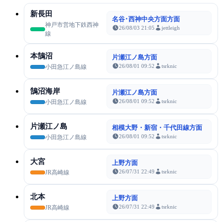
新長田
名谷･西神中央方面方面
神戸市営地下鉄西神
26/08/03 21:05
jettleigh
線
本鵠沼
片瀬江ノ島方面
26/08/01 09:52
tsrknic
小田急江ノ島線
鵠沼海岸
片瀬江ノ島方面
26/08/01 09:52
tsrknic
小田急江ノ島線
片瀬江ノ島
相模大野・新宿・千代田線方面
26/08/01 09:52
tsrknic
小田急江ノ島線
大宮
上野方面
26/07/31 22:49
tsrknic
JR高崎線
北本
上野方面
26/07/31 22:49
tsrknic
JR高崎線