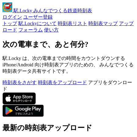
駅
.Locky
みんなでつくる鉄道時刻表
ログイン
ユーザー登録
トップ
駅.Lockyについて
時刻表リスト
時刻表マップ
アップ
ロード
フォーラム
使い方
次の電車まで、あと何分?
駅.Locky は、次の電車までの時間をカウントダウンする
iPhone/Android 向け時刻表アプリのための、 みんなでつくる
時刻表データ共有サイトです。
時刻表をさがす
時刻表をアップロード
アプリをダウンロー
ド
最新の時刻表アップロード