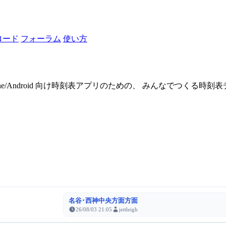
ロード
フォーラム
使い方
one/Android 向け時刻表アプリのための、 みんなでつくる時
名谷･西神中央方面方面
26/08/03 21:05
jettleigh