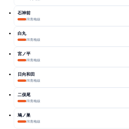
石神前
JR青梅線
白丸
JR青梅線
宮ノ平
JR青梅線
日向和田
JR青梅線
二俣尾
JR青梅線
鳩ノ巣
JR青梅線