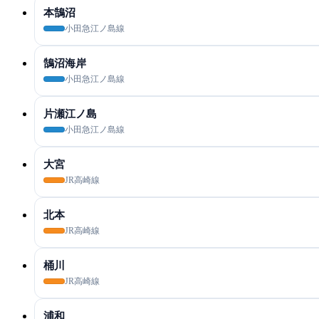
本鵠沼
小田急江ノ島線
鵠沼海岸
小田急江ノ島線
片瀬江ノ島
小田急江ノ島線
大宮
JR高崎線
北本
JR高崎線
桶川
JR高崎線
浦和