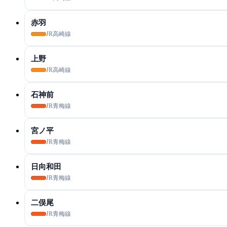
赤羽
JR高崎線
上野
JR高崎線
石神前
JR青梅線
宮ノ平
JR青梅線
日向和田
JR青梅線
二俣尾
JR青梅線