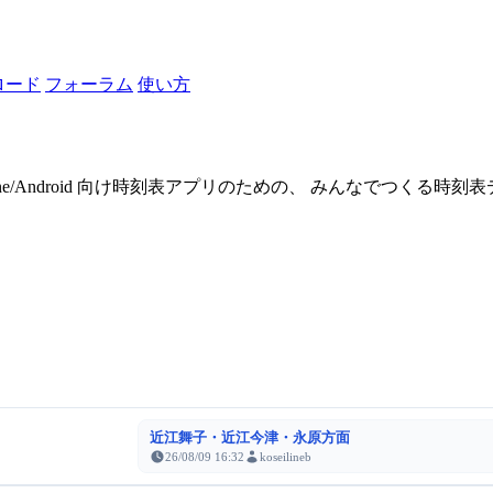
ロード
フォーラム
使い方
one/Android 向け時刻表アプリのための、 みんなでつくる時
近江舞子・近江今津・永原方面
26/08/09 16:32
koseilineb