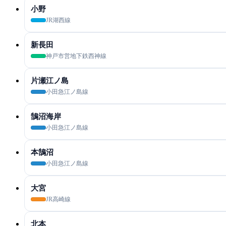
小野
JR湖西線
新長田
神戸市営地下鉄西神線
片瀬江ノ島
小田急江ノ島線
鵠沼海岸
小田急江ノ島線
本鵠沼
小田急江ノ島線
大宮
JR高崎線
北本