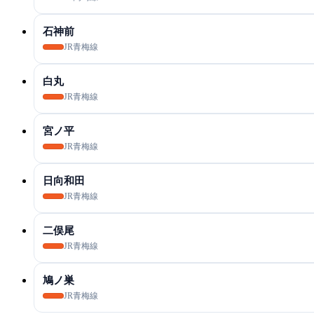
石神前
JR青梅線
白丸
JR青梅線
宮ノ平
JR青梅線
日向和田
JR青梅線
二俣尾
JR青梅線
鳩ノ巣
JR青梅線