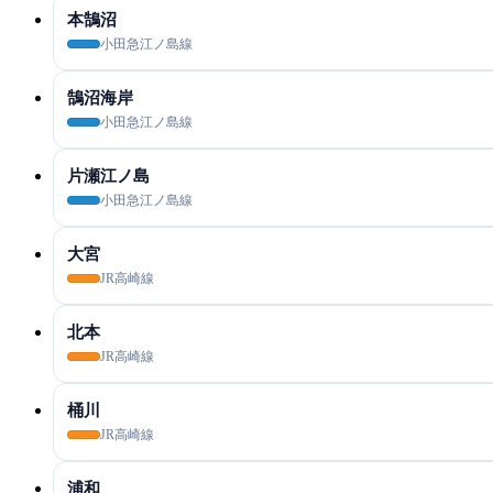
本鵠沼
小田急江ノ島線
鵠沼海岸
小田急江ノ島線
片瀬江ノ島
小田急江ノ島線
大宮
JR高崎線
北本
JR高崎線
桶川
JR高崎線
浦和