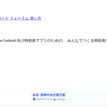
ロード
フォーラム
使い方
one/Android 向け時刻表アプリのための、 みんなでつくる時
名谷･西神中央方面方面
26/08/03 21:05
jettleigh