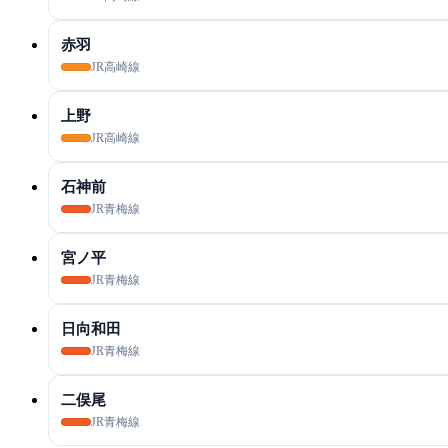
赤羽
JR高崎線
上野
JR高崎線
石神前
JR青梅線
宮ノ平
JR青梅線
日向和田
JR青梅線
二俣尾
JR青梅線