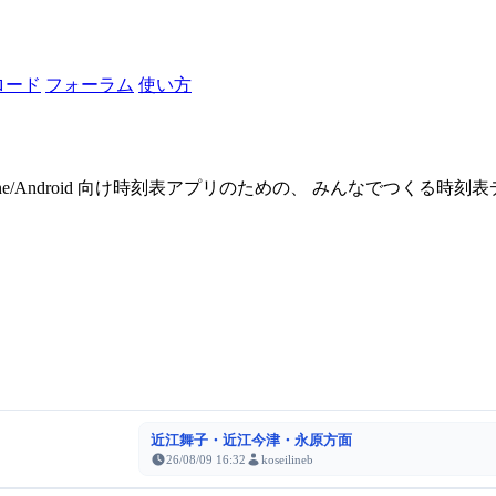
ロード
フォーラム
使い方
one/Android 向け時刻表アプリのための、 みんなでつくる時
近江舞子・近江今津・永原方面
26/08/09 16:32
koseilineb