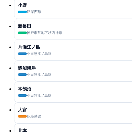
小野
JR湖西線
新長田
神戸市営地下鉄西神線
片瀬江ノ島
小田急江ノ島線
鵠沼海岸
小田急江ノ島線
本鵠沼
小田急江ノ島線
大宮
JR高崎線
北本