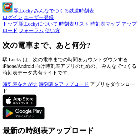
駅
.Locky
みんなでつくる鉄道時刻表
ログイン
ユーザー登録
トップ
駅.Lockyについて
時刻表リスト
時刻表マップ
アップ
ロード
フォーラム
使い方
次の電車まで、あと何分?
駅.Locky は、次の電車までの時間をカウントダウンする
iPhone/Android 向け時刻表アプリのための、 みんなでつくる
時刻表データ共有サイトです。
時刻表をさがす
時刻表をアップロード
アプリをダウンロー
ド
最新の時刻表アップロード