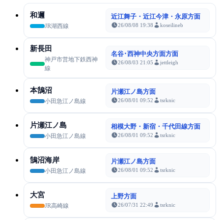
和邇
近江舞子・近江今津・永原方面
26/08/08 19:38
koseilineb
JR湖西線
新長田
名谷･西神中央方面方面
神戸市営地下鉄西神
26/08/03 21:05
jettleigh
線
本鵠沼
片瀬江ノ島方面
26/08/01 09:52
tsrknic
小田急江ノ島線
片瀬江ノ島
相模大野・新宿・千代田線方面
26/08/01 09:52
tsrknic
小田急江ノ島線
鵠沼海岸
片瀬江ノ島方面
26/08/01 09:52
tsrknic
小田急江ノ島線
大宮
上野方面
26/07/31 22:49
tsrknic
JR高崎線