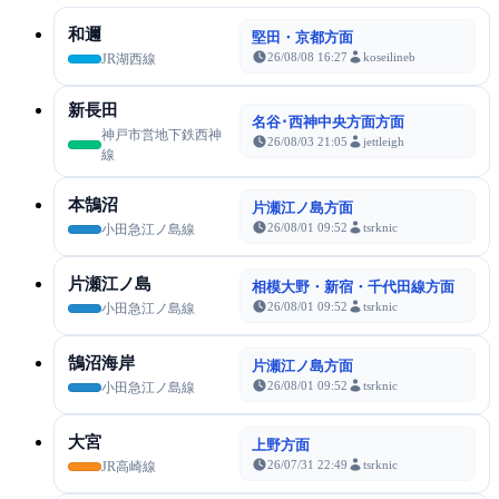
和邇
堅田・京都方面
26/08/08 16:27
koseilineb
JR湖西線
新長田
名谷･西神中央方面方面
神戸市営地下鉄西神
26/08/03 21:05
jettleigh
線
本鵠沼
片瀬江ノ島方面
26/08/01 09:52
tsrknic
小田急江ノ島線
片瀬江ノ島
相模大野・新宿・千代田線方面
26/08/01 09:52
tsrknic
小田急江ノ島線
鵠沼海岸
片瀬江ノ島方面
26/08/01 09:52
tsrknic
小田急江ノ島線
大宮
上野方面
26/07/31 22:49
tsrknic
JR高崎線