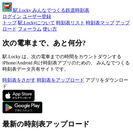
駅
.Locky
みんなでつくる鉄道時刻表
ログイン
ユーザー登録
トップ
駅.Lockyについて
時刻表リスト
時刻表マップ
アップ
ロード
フォーラム
使い方
次の電車まで、あと何分?
駅.Locky は、次の電車までの時間をカウントダウンする
iPhone/Android 向け時刻表アプリのための、 みんなでつくる
時刻表データ共有サイトです。
時刻表をさがす
時刻表をアップロード
アプリをダウンロー
ド
最新の時刻表アップロード