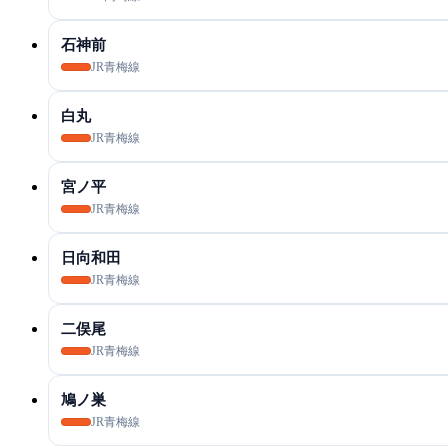
石神前
JR青梅線
白丸
JR青梅線
宮ノ平
JR青梅線
日向和田
JR青梅線
二俣尾
JR青梅線
鳩ノ巣
JR青梅線