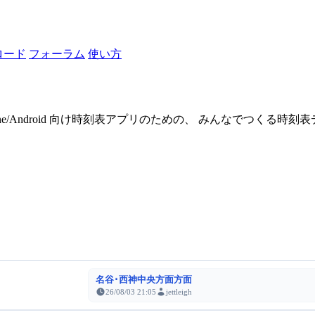
ロード
フォーラム
使い方
one/Android 向け時刻表アプリのための、 みんなでつくる時
名谷･西神中央方面方面
26/08/03 21:05
jettleigh