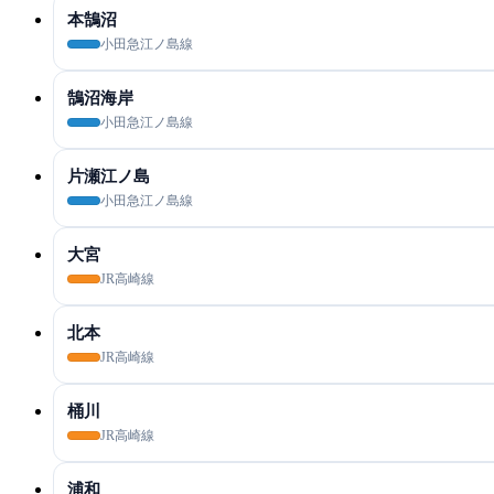
本鵠沼
小田急江ノ島線
鵠沼海岸
小田急江ノ島線
片瀬江ノ島
小田急江ノ島線
大宮
JR高崎線
北本
JR高崎線
桶川
JR高崎線
浦和