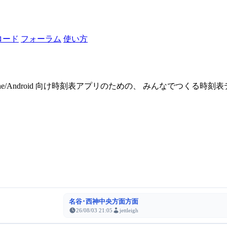
ロード
フォーラム
使い方
one/Android 向け時刻表アプリのための、 みんなでつくる時
名谷･西神中央方面方面
26/08/03 21:05
jettleigh