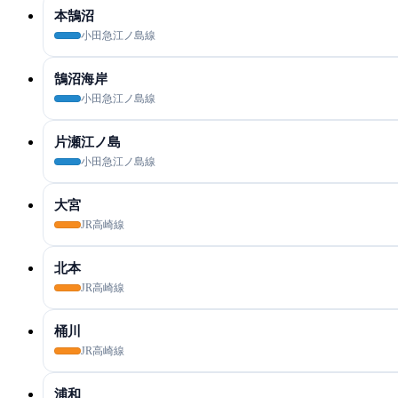
本鵠沼
小田急江ノ島線
鵠沼海岸
小田急江ノ島線
片瀬江ノ島
小田急江ノ島線
大宮
JR高崎線
北本
JR高崎線
桶川
JR高崎線
浦和