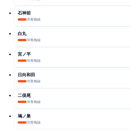
石神前
JR青梅線
白丸
JR青梅線
宮ノ平
JR青梅線
日向和田
JR青梅線
二俣尾
JR青梅線
鳩ノ巣
JR青梅線