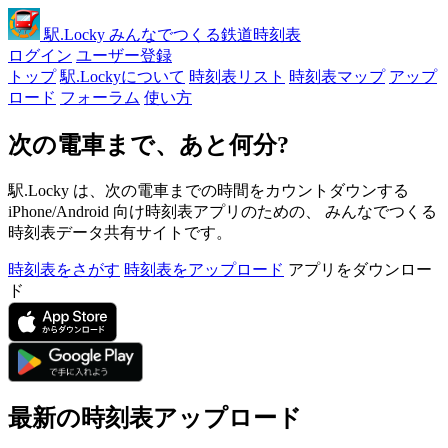
駅
.Locky
みんなでつくる鉄道時刻表
ログイン
ユーザー登録
トップ
駅.Lockyについて
時刻表リスト
時刻表マップ
アップ
ロード
フォーラム
使い方
次の電車まで、あと何分?
駅.Locky は、次の電車までの時間をカウントダウンする
iPhone/Android 向け時刻表アプリのための、 みんなでつくる
時刻表データ共有サイトです。
時刻表をさがす
時刻表をアップロード
アプリをダウンロー
ド
最新の時刻表アップロード