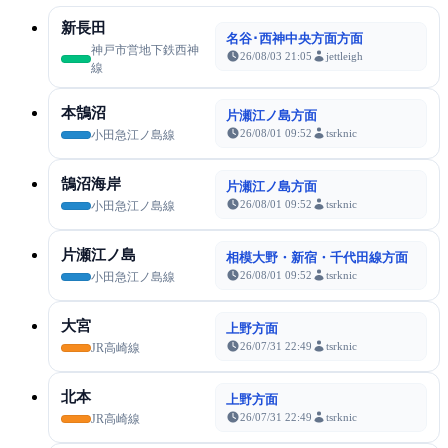
新長田
名谷･西神中央方面方面
神戸市営地下鉄西神
26/08/03 21:05
jettleigh
線
本鵠沼
片瀬江ノ島方面
26/08/01 09:52
tsrknic
小田急江ノ島線
鵠沼海岸
片瀬江ノ島方面
26/08/01 09:52
tsrknic
小田急江ノ島線
片瀬江ノ島
相模大野・新宿・千代田線方面
26/08/01 09:52
tsrknic
小田急江ノ島線
大宮
上野方面
26/07/31 22:49
tsrknic
JR高崎線
北本
上野方面
26/07/31 22:49
tsrknic
JR高崎線