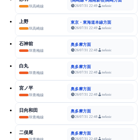
(高崎線＋湘南新宿)高崎方面
26/07/31 22:49
tsrknic
JR高崎線
上野
東京・東海道本線方面
26/07/31 22:49
tsrknic
JR高崎線
石神前
奥多摩方面
26/07/31 22:48
tsrknic
JR青梅線
白丸
奥多摩方面
26/07/31 22:48
tsrknic
JR青梅線
宮ノ平
奥多摩方面
26/07/31 22:48
tsrknic
JR青梅線
日向和田
奥多摩方面
26/07/31 22:48
tsrknic
JR青梅線
二俣尾
奥多摩方面
26/07/31 22:48
tsrknic
JR青梅線