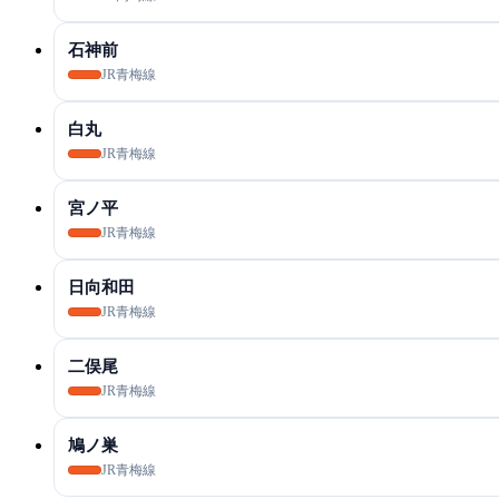
石神前
JR青梅線
白丸
JR青梅線
宮ノ平
JR青梅線
日向和田
JR青梅線
二俣尾
JR青梅線
鳩ノ巣
JR青梅線