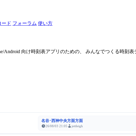
ロード
フォーラム
使い方
one/Android 向け時刻表アプリのための、 みんなでつくる時
名谷･西神中央方面方面
26/08/03 21:05
jettleigh