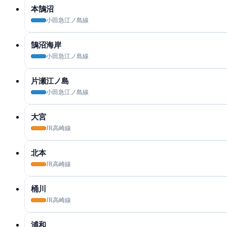
本鵠沼
小田急江ノ島線
鵠沼海岸
小田急江ノ島線
片瀬江ノ島
小田急江ノ島線
大宮
JR高崎線
北本
JR高崎線
桶川
JR高崎線
浦和