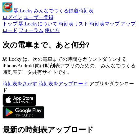
駅
.Locky
みんなでつくる鉄道時刻表
ログイン
ユーザー登録
トップ
駅.Lockyについて
時刻表リスト
時刻表マップ
アップ
ロード
フォーラム
使い方
次の電車まで、あと何分?
駅.Locky は、次の電車までの時間をカウントダウンする
iPhone/Android 向け時刻表アプリのための、 みんなでつくる
時刻表データ共有サイトです。
時刻表をさがす
時刻表をアップロード
アプリをダウンロー
ド
最新の時刻表アップロード