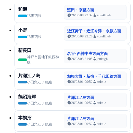
和邇
堅田・京都方面
26/08/09 22:32
koseilineb
JR湖西線
小野
近江舞子・近江今津・永原方面
26/08/09 22:26
koseilineb
JR湖西線
新長田
名谷･西神中央方面方面
神戸市営地下鉄西神
26/08/03 21:05
jettleigh
線
片瀬江ノ島
相模大野・新宿・千代田線方面
26/08/01 09:52
tsrknic
小田急江ノ島線
鵠沼海岸
片瀬江ノ島方面
26/08/01 09:52
tsrknic
小田急江ノ島線
本鵠沼
片瀬江ノ島方面
26/08/01 09:52
tsrknic
小田急江ノ島線