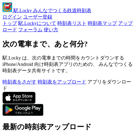
駅
.Locky
みんなでつくる鉄道時刻表
ログイン
ユーザー登録
トップ
駅.Lockyについて
時刻表リスト
時刻表マップ
アップ
ロード
フォーラム
使い方
次の電車まで、あと何分?
駅.Locky は、次の電車までの時間をカウントダウンする
iPhone/Android 向け時刻表アプリのための、 みんなでつくる
時刻表データ共有サイトです。
時刻表をさがす
時刻表をアップロード
アプリをダウンロー
ド
最新の時刻表アップロード