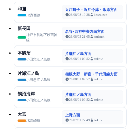
和邇
近江舞子・近江今津・永原方面
26/08/08 19:38
koseilineb
JR湖西線
新長田
名谷･西神中央方面方面
神戸市営地下鉄西神
26/08/03 21:05
jettleigh
線
本鵠沼
片瀬江ノ島方面
26/08/01 09:52
tsrknic
小田急江ノ島線
片瀬江ノ島
相模大野・新宿・千代田線方面
26/08/01 09:52
tsrknic
小田急江ノ島線
鵠沼海岸
片瀬江ノ島方面
26/08/01 09:52
tsrknic
小田急江ノ島線
大宮
上野方面
26/07/31 22:49
tsrknic
JR高崎線