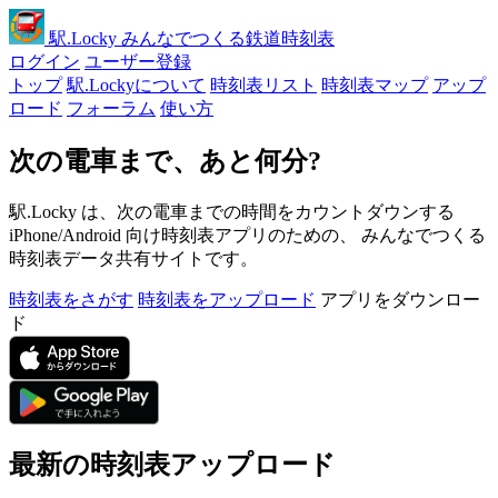
駅
.Locky
みんなでつくる鉄道時刻表
ログイン
ユーザー登録
トップ
駅.Lockyについて
時刻表リスト
時刻表マップ
アップ
ロード
フォーラム
使い方
次の電車まで、あと何分?
駅.Locky は、次の電車までの時間をカウントダウンする
iPhone/Android 向け時刻表アプリのための、 みんなでつくる
時刻表データ共有サイトです。
時刻表をさがす
時刻表をアップロード
アプリをダウンロー
ド
最新の時刻表アップロード