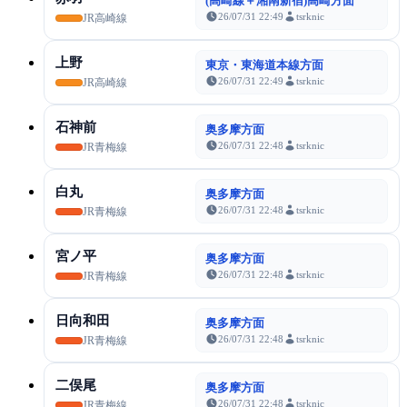
(高崎線＋湘南新宿)高崎方面
26/07/31 22:49
tsrknic
JR高崎線
上野
東京・東海道本線方面
26/07/31 22:49
tsrknic
JR高崎線
石神前
奥多摩方面
26/07/31 22:48
tsrknic
JR青梅線
白丸
奥多摩方面
26/07/31 22:48
tsrknic
JR青梅線
宮ノ平
奥多摩方面
26/07/31 22:48
tsrknic
JR青梅線
日向和田
奥多摩方面
26/07/31 22:48
tsrknic
JR青梅線
二俣尾
奥多摩方面
26/07/31 22:48
tsrknic
JR青梅線