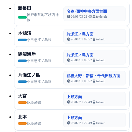
新長田
名谷･西神中央方面方面
神戸市営地下鉄西神
26/08/03 21:05
jettleigh
線
本鵠沼
片瀬江ノ島方面
26/08/01 09:52
tsrknic
小田急江ノ島線
鵠沼海岸
片瀬江ノ島方面
26/08/01 09:52
tsrknic
小田急江ノ島線
片瀬江ノ島
相模大野・新宿・千代田線方面
26/08/01 09:52
tsrknic
小田急江ノ島線
大宮
上野方面
26/07/31 22:49
tsrknic
JR高崎線
北本
上野方面
26/07/31 22:49
tsrknic
JR高崎線