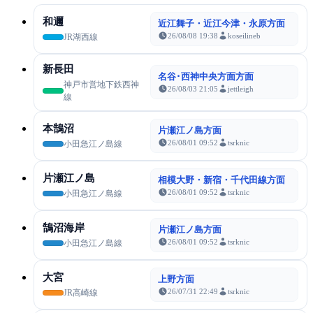
和邇
近江舞子・近江今津・永原方面
26/08/08 19:38
koseilineb
JR湖西線
新長田
名谷･西神中央方面方面
神戸市営地下鉄西神
26/08/03 21:05
jettleigh
線
本鵠沼
片瀬江ノ島方面
26/08/01 09:52
tsrknic
小田急江ノ島線
片瀬江ノ島
相模大野・新宿・千代田線方面
26/08/01 09:52
tsrknic
小田急江ノ島線
鵠沼海岸
片瀬江ノ島方面
26/08/01 09:52
tsrknic
小田急江ノ島線
大宮
上野方面
26/07/31 22:49
tsrknic
JR高崎線