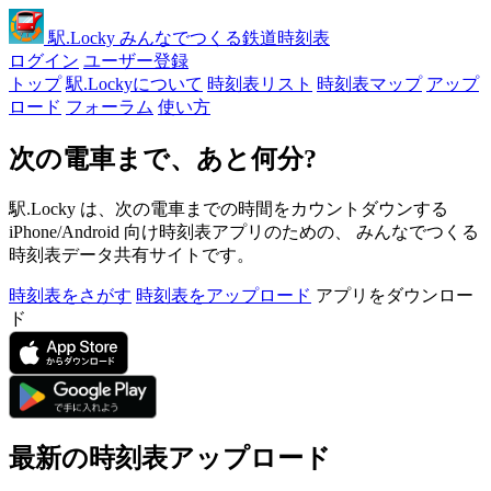
駅
.Locky
みんなでつくる鉄道時刻表
ログイン
ユーザー登録
トップ
駅.Lockyについて
時刻表リスト
時刻表マップ
アップ
ロード
フォーラム
使い方
次の電車まで、あと何分?
駅.Locky は、次の電車までの時間をカウントダウンする
iPhone/Android 向け時刻表アプリのための、 みんなでつくる
時刻表データ共有サイトです。
時刻表をさがす
時刻表をアップロード
アプリをダウンロー
ド
最新の時刻表アップロード