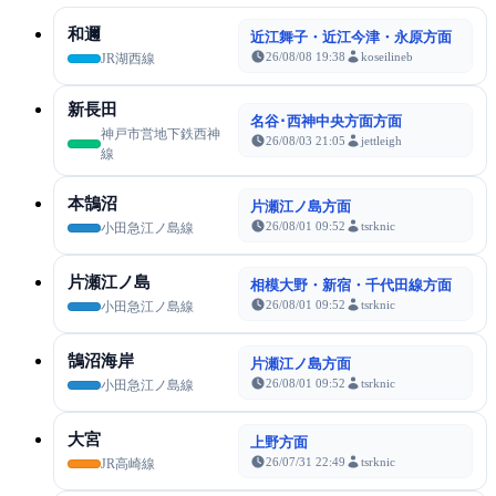
和邇
近江舞子・近江今津・永原方面
26/08/08 19:38
koseilineb
JR湖西線
新長田
名谷･西神中央方面方面
神戸市営地下鉄西神
26/08/03 21:05
jettleigh
線
本鵠沼
片瀬江ノ島方面
26/08/01 09:52
tsrknic
小田急江ノ島線
片瀬江ノ島
相模大野・新宿・千代田線方面
26/08/01 09:52
tsrknic
小田急江ノ島線
鵠沼海岸
片瀬江ノ島方面
26/08/01 09:52
tsrknic
小田急江ノ島線
大宮
上野方面
26/07/31 22:49
tsrknic
JR高崎線