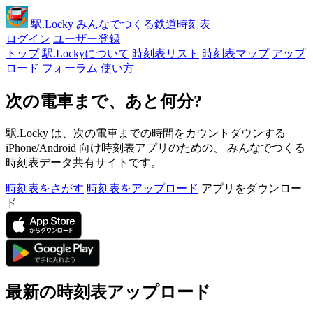
駅
.Locky
みんなでつくる鉄道時刻表
ログイン
ユーザー登録
トップ
駅.Lockyについて
時刻表リスト
時刻表マップ
アップ
ロード
フォーラム
使い方
次の電車まで、あと何分?
駅.Locky は、次の電車までの時間をカウントダウンする
iPhone/Android 向け時刻表アプリのための、 みんなでつくる
時刻表データ共有サイトです。
時刻表をさがす
時刻表をアップロード
アプリをダウンロー
ド
最新の時刻表アップロード