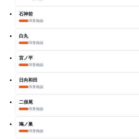
石神前
JR青梅線
白丸
JR青梅線
宮ノ平
JR青梅線
日向和田
JR青梅線
二俣尾
JR青梅線
鳩ノ巣
JR青梅線