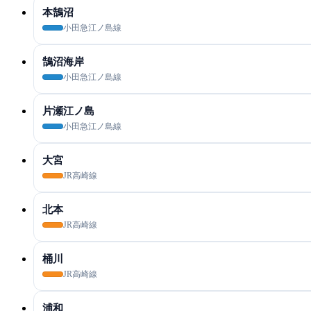
本鵠沼
小田急江ノ島線
鵠沼海岸
小田急江ノ島線
片瀬江ノ島
小田急江ノ島線
大宮
JR高崎線
北本
JR高崎線
桶川
JR高崎線
浦和