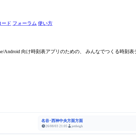
ロード
フォーラム
使い方
one/Android 向け時刻表アプリのための、 みんなでつくる時
名谷･西神中央方面方面
26/08/03 21:05
jettleigh