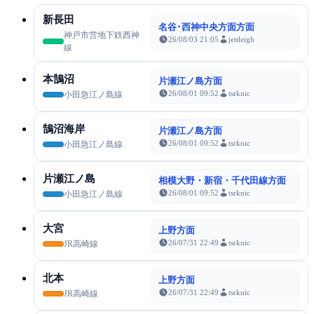
新長田
名谷･西神中央方面方面
神戸市営地下鉄西神
26/08/03 21:05
jettleigh
線
本鵠沼
片瀬江ノ島方面
26/08/01 09:52
tsrknic
小田急江ノ島線
鵠沼海岸
片瀬江ノ島方面
26/08/01 09:52
tsrknic
小田急江ノ島線
片瀬江ノ島
相模大野・新宿・千代田線方面
26/08/01 09:52
tsrknic
小田急江ノ島線
大宮
上野方面
26/07/31 22:49
tsrknic
JR高崎線
北本
上野方面
26/07/31 22:49
tsrknic
JR高崎線