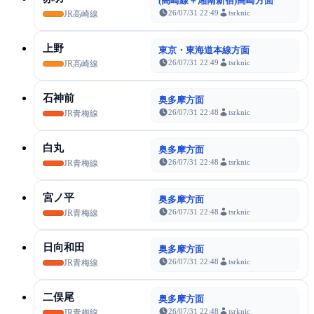
(高崎線＋湘南新宿)高崎方面
26/07/31 22:49
tsrknic
JR高崎線
上野
東京・東海道本線方面
26/07/31 22:49
tsrknic
JR高崎線
石神前
奥多摩方面
26/07/31 22:48
tsrknic
JR青梅線
白丸
奥多摩方面
26/07/31 22:48
tsrknic
JR青梅線
宮ノ平
奥多摩方面
26/07/31 22:48
tsrknic
JR青梅線
日向和田
奥多摩方面
26/07/31 22:48
tsrknic
JR青梅線
二俣尾
奥多摩方面
26/07/31 22:48
tsrknic
JR青梅線