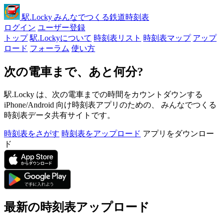
駅
.Locky
みんなでつくる鉄道時刻表
ログイン
ユーザー登録
トップ
駅.Lockyについて
時刻表リスト
時刻表マップ
アップ
ロード
フォーラム
使い方
次の電車まで、あと何分?
駅.Locky は、次の電車までの時間をカウントダウンする
iPhone/Android 向け時刻表アプリのための、 みんなでつくる
時刻表データ共有サイトです。
時刻表をさがす
時刻表をアップロード
アプリをダウンロー
ド
最新の時刻表アップロード