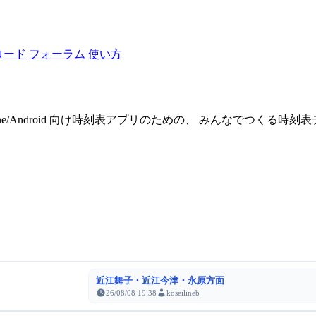
ロード
フォーラム
使い方
one/Android 向け時刻表アプリのための、 みんなでつくる時
近江舞子・近江今津・永原方面
26/08/08 19:38
koseilineb