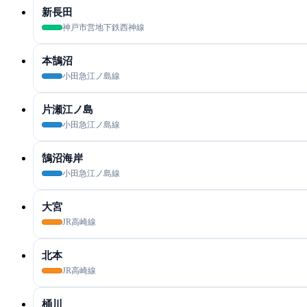
新長田
神戸市営地下鉄西神線
本鵠沼
小田急江ノ島線
片瀬江ノ島
小田急江ノ島線
鵠沼海岸
小田急江ノ島線
大宮
JR高崎線
北本
JR高崎線
桶川