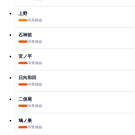
上野
JR高崎線
石神前
JR青梅線
宮ノ平
JR青梅線
日向和田
JR青梅線
二俣尾
JR青梅線
鳩ノ巣
JR青梅線