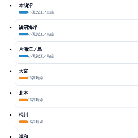
本鵠沼
小田急江ノ島線
鵠沼海岸
小田急江ノ島線
片瀬江ノ島
小田急江ノ島線
大宮
JR高崎線
北本
JR高崎線
桶川
JR高崎線
浦和