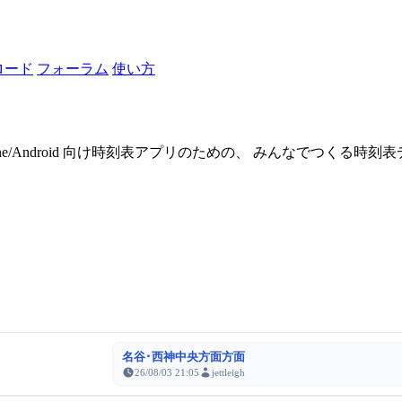
ロード
フォーラム
使い方
one/Android 向け時刻表アプリのための、 みんなでつくる時
名谷･西神中央方面方面
26/08/03 21:05
jettleigh