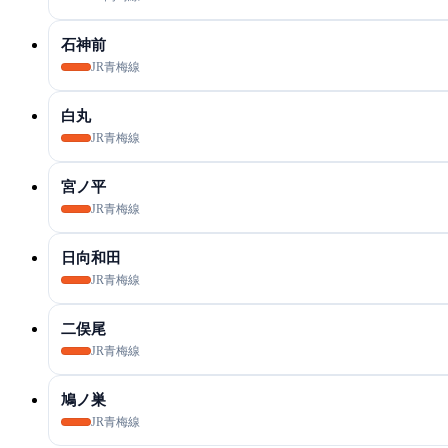
石神前
JR青梅線
白丸
JR青梅線
宮ノ平
JR青梅線
日向和田
JR青梅線
二俣尾
JR青梅線
鳩ノ巣
JR青梅線