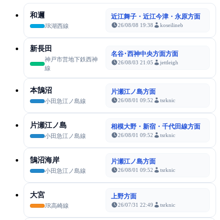
和邇
近江舞子・近江今津・永原方面
26/08/08 19:38
koseilineb
JR湖西線
新長田
名谷･西神中央方面方面
神戸市営地下鉄西神
26/08/03 21:05
jettleigh
線
本鵠沼
片瀬江ノ島方面
26/08/01 09:52
tsrknic
小田急江ノ島線
片瀬江ノ島
相模大野・新宿・千代田線方面
26/08/01 09:52
tsrknic
小田急江ノ島線
鵠沼海岸
片瀬江ノ島方面
26/08/01 09:52
tsrknic
小田急江ノ島線
大宮
上野方面
26/07/31 22:49
tsrknic
JR高崎線