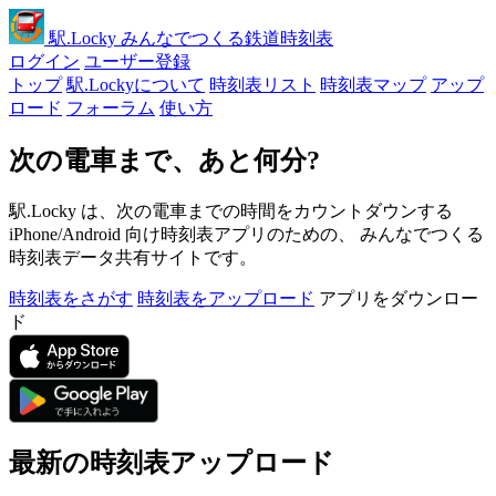
駅
.Locky
みんなでつくる鉄道時刻表
ログイン
ユーザー登録
トップ
駅.Lockyについて
時刻表リスト
時刻表マップ
アップ
ロード
フォーラム
使い方
次の電車まで、あと何分?
駅.Locky は、次の電車までの時間をカウントダウンする
iPhone/Android 向け時刻表アプリのための、 みんなでつくる
時刻表データ共有サイトです。
時刻表をさがす
時刻表をアップロード
アプリをダウンロー
ド
最新の時刻表アップロード