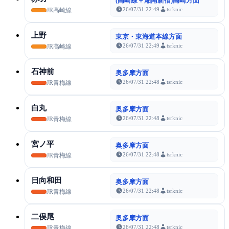
(高崎線＋湘南新宿)高崎方面
26/07/31 22:49
tsrknic
JR高崎線
上野
東京・東海道本線方面
26/07/31 22:49
tsrknic
JR高崎線
石神前
奥多摩方面
26/07/31 22:48
tsrknic
JR青梅線
白丸
奥多摩方面
26/07/31 22:48
tsrknic
JR青梅線
宮ノ平
奥多摩方面
26/07/31 22:48
tsrknic
JR青梅線
日向和田
奥多摩方面
26/07/31 22:48
tsrknic
JR青梅線
二俣尾
奥多摩方面
26/07/31 22:48
tsrknic
JR青梅線