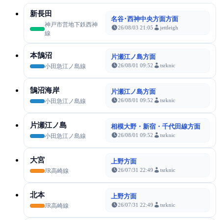
新長田
名谷･西神中央方面方面
神戸市営地下鉄西神
26/08/03 21:05
jettleigh
線
本鵠沼
片瀬江ノ島方面
26/08/01 09:52
tsrknic
小田急江ノ島線
鵠沼海岸
片瀬江ノ島方面
26/08/01 09:52
tsrknic
小田急江ノ島線
片瀬江ノ島
相模大野・新宿・千代田線方面
26/08/01 09:52
tsrknic
小田急江ノ島線
大宮
上野方面
26/07/31 22:49
tsrknic
JR高崎線
北本
上野方面
26/07/31 22:49
tsrknic
JR高崎線