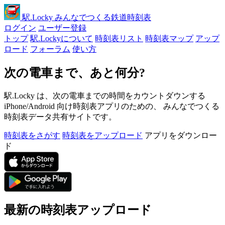
駅
.Locky
みんなでつくる鉄道時刻表
ログイン
ユーザー登録
トップ
駅.Lockyについて
時刻表リスト
時刻表マップ
アップ
ロード
フォーラム
使い方
次の電車まで、あと何分?
駅.Locky は、次の電車までの時間をカウントダウンする
iPhone/Android 向け時刻表アプリのための、 みんなでつくる
時刻表データ共有サイトです。
時刻表をさがす
時刻表をアップロード
アプリをダウンロー
ド
最新の時刻表アップロード