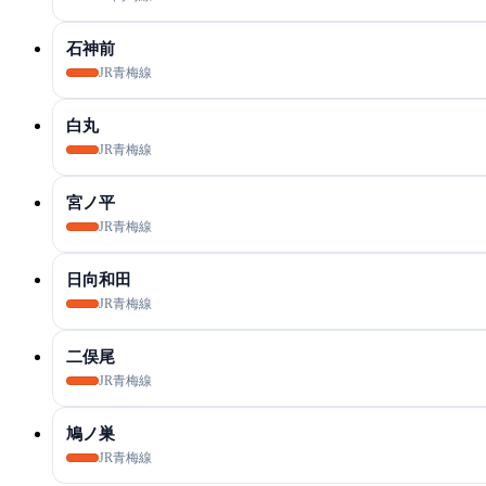
石神前
JR青梅線
白丸
JR青梅線
宮ノ平
JR青梅線
日向和田
JR青梅線
二俣尾
JR青梅線
鳩ノ巣
JR青梅線