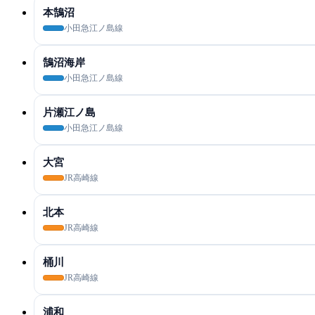
本鵠沼
小田急江ノ島線
鵠沼海岸
小田急江ノ島線
片瀬江ノ島
小田急江ノ島線
大宮
JR高崎線
北本
JR高崎線
桶川
JR高崎線
浦和