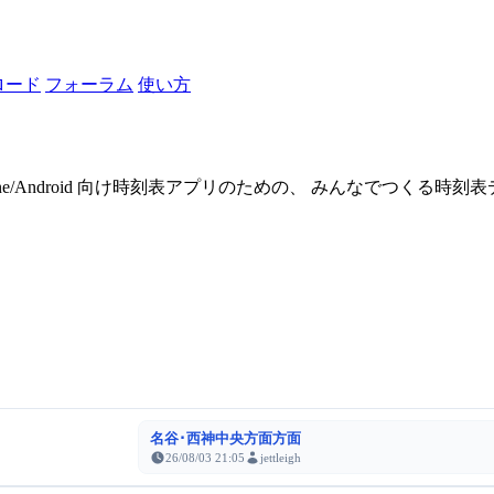
ロード
フォーラム
使い方
one/Android 向け時刻表アプリのための、 みんなでつくる時
名谷･西神中央方面方面
26/08/03 21:05
jettleigh