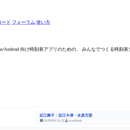
ロード
フォーラム
使い方
one/Android 向け時刻表アプリのための、 みんなでつくる時
近江舞子・近江今津・永原方面
26/08/09 16:32
koseilineb