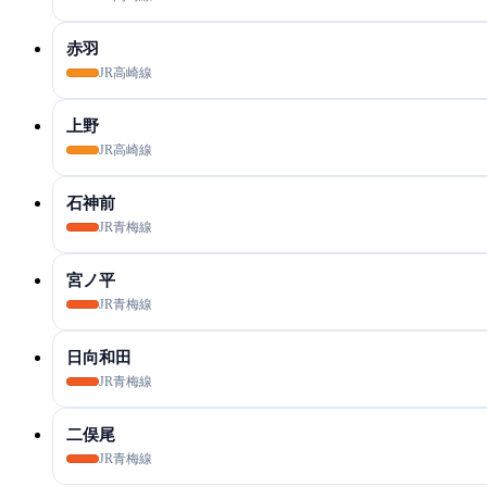
赤羽
JR高崎線
上野
JR高崎線
石神前
JR青梅線
宮ノ平
JR青梅線
日向和田
JR青梅線
二俣尾
JR青梅線