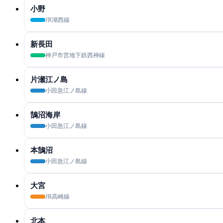
小野
JR湖西線
新長田
神戸市営地下鉄西神線
片瀬江ノ島
小田急江ノ島線
鵠沼海岸
小田急江ノ島線
本鵠沼
小田急江ノ島線
大宮
JR高崎線
北本